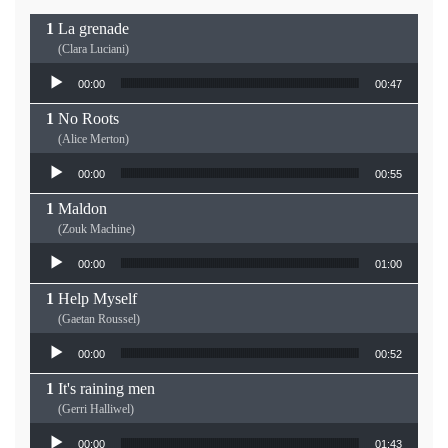
La grenade
(Clara Luciani)
Lecteur audio
00:00
00:47
No Roots
(Alice Merton)
Lecteur audio
00:00
00:55
Maldon
(Zouk Machine)
Lecteur audio
00:00
01:00
Help Myself
(Gaetan Roussel)
Lecteur audio
00:00
00:52
It's raining men
(Gerri Halliwel)
Lecteur audio
00:00
01:43