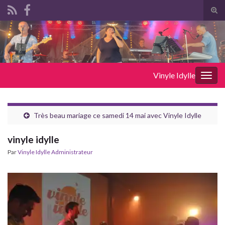
Tog
sear
Search for:
for
Vinyle Idylle
Togg
navig
Très beau mariage ce samedi 14 mai avec Vinyle Idylle
vinyle idylle
Par
Vinyle Idylle Administrateur