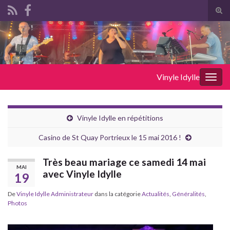
Tog
sear
Search for:
for
Vinyle Idylle
Togg
navig
Vinyle Idylle en répétitions
Casino de St Quay Portrieux le 15 mai 2016 !
Très beau mariage ce samedi 14 mai
MAI
avec Vinyle Idylle
19
De
Vinyle Idylle Administrateur
dans la catégorie
Actualités
,
Généralités
,
Photos