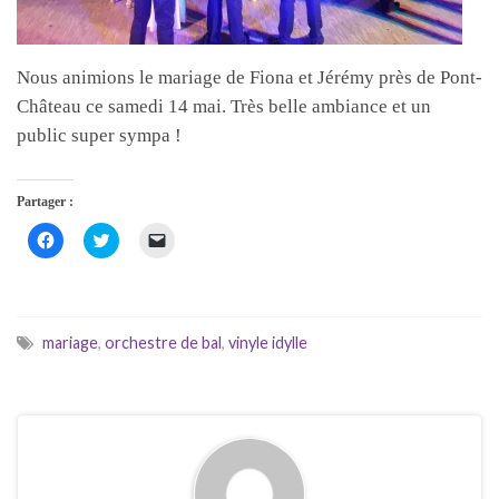
Nous animions le mariage de Fiona et Jérémy près de Pont-
Château ce samedi 14 mai. Très belle ambiance et un
public super sympa !
Partager :
C
C
C
l
l
l
i
i
i
q
q
q
u
u
u
e
e
e
z
z
r
p
p
p
mariage
,
orchestre de bal
,
vinyle idylle
o
o
o
u
u
u
r
r
r
p
p
e
a
a
n
r
r
v
t
t
o
a
a
y
g
g
e
e
e
r
r
r
u