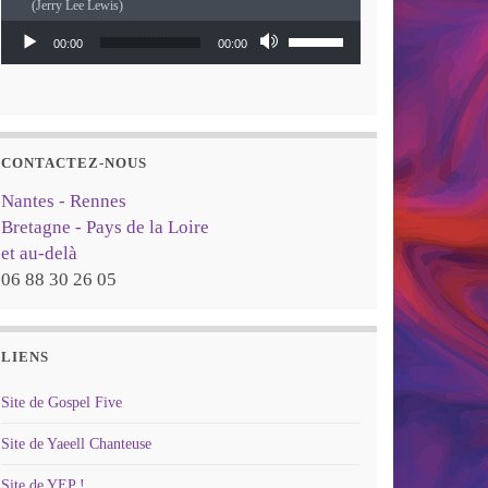
(Jerry Lee Lewis)
Lecteur audio
Utilisez les flèches haut
00:00
00:00
CONTACTEZ-NOUS
Nantes - Rennes
Bretagne - Pays de la Loire
et au-delà
06 88 30 26 05
LIENS
Site de Gospel Five
Site de Yaeell Chanteuse
Site de YEP !