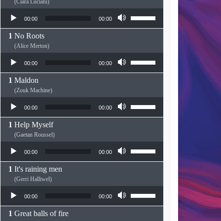
(Clara Luciani)
Lecteur audio
Utilisez les flèches haut
00:00
00:00
No Roots
(Alice Merton)
Lecteur audio
Utilisez les flèches haut
00:00
00:00
Maldon
(Zouk Machine)
Lecteur audio
Utilisez les flèches haut
00:00
00:00
Help Myself
(Gaetan Roussel)
Lecteur audio
Utilisez les flèches haut
00:00
00:00
It's raining men
(Gerri Halliwel)
Lecteur audio
Utilisez les flèches haut
00:00
00:00
Great balls of fire