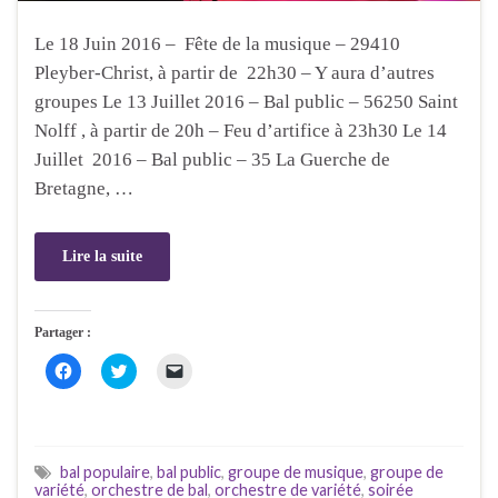
v
e
a
e
l
n
l
l
s
Le 18 Juin 2016 – Fête de la musique – 29410
l
e
u
e
f
n
Pleyber-Christ, à partir de 22h30 – Y aura d’autres
f
e
e
e
n
n
groupes Le 13 Juillet 2016 – Bal public – 56250 Saint
n
ê
o
ê
t
u
Nolff , à partir de 20h – Feu d’artifice à 23h30 Le 14
t
r
v
r
e
e
Juillet 2016 – Bal public – 35 La Guerche de
e
)
l
)
l
Bretagne, …
e
f
e
n
ê
Lire la suite
t
r
e
)
Partager :
C
C
C
l
l
l
i
i
i
q
q
q
u
u
u
e
e
e
z
z
r
p
p
p
bal populaire
,
bal public
,
groupe de musique
,
groupe de
o
o
o
variété
,
orchestre de bal
,
orchestre de variété
,
soirée