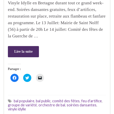
n
ê
o
Vinyle Idylle en Bretagne durant tout ce grand week-
ê
t
u
t
r
v
end. Soirées dansantes gratuites, feux d’artifices,
r
e
e
e
)
l
restauration sur place, retraite aux flambeau et fanfare
)
l
e
au programme. Le 13 Juillet: Mairie de Saint Nolff
f
e
(56) à partir de 20h Le 14 juillet: Comité des fêtes de
n
ê
la Guerche de …
t
r
e
)
Lire la suite
Partager :
C
C
C
l
l
l
i
i
i
q
q
q
u
u
u
e
e
e
z
z
r
p
p
p
bal populaire
,
bal public
,
comité des fêtes
,
feu d'artifice
,
o
o
o
groupe de variété
,
orchestre de bal
,
soirées dansantes
,
u
u
u
vinyle idylle
r
r
r
p
p
e