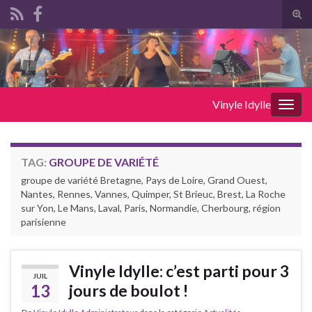
Tog
sear
Search for:
for
Vinyle Idylle
Togg
navig
TAG:
GROUPE DE VARIÉTÉ
groupe de variété Bretagne, Pays de Loire, Grand Ouest,
Nantes, Rennes, Vannes, Quimper, St Brieuc, Brest, La Roche
sur Yon, Le Mans, Laval, Paris, Normandie, Cherbourg, région
parisienne
Vinyle Idylle: c’est parti pour 3
JUIL
13
jours de boulot !