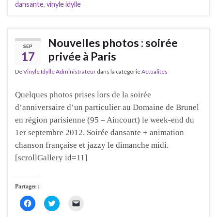
u
u
u
dansante
,
vinyle idylle
r
r
r
p
p
e
a
a
n
r
r
v
t
t
o
a
a
y
Nouvelles photos : soirée
g
g
e
SEP
e
e
r
17
privée à Paris
r
r
u
s
s
n
u
u
l
De
Vinyle Idylle Administrateur
dans la catégorie
Actualités
r
r
i
F
T
e
a
w
n
c
i
p
Quelques photos prises lors de la soirée
e
t
a
b
t
r
d’anniversaire d’un particulier au Domaine de Brunel
o
e
e
o
r
-
en région parisienne (95 – Aincourt) le week-end du
k
(
m
(
o
a
1er septembre 2012. Soirée dansante + animation
o
u
i
u
v
l
chanson française et jazzy le dimanche midi.
v
r
à
r
e
u
[scrollGallery id=11]
e
d
n
d
a
a
a
n
m
n
s
i
Partager :
s
u
(
u
n
o
n
e
u
C
C
C
e
n
v
l
l
l
n
o
r
i
i
i