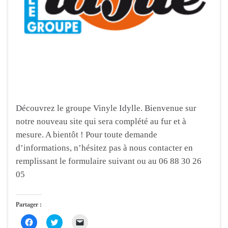
e
n
v
n
o
r
o
u
e
u
v
d
v
e
a
e
l
n
l
l
s
l
e
u
e
f
n
f
e
e
e
n
n
n
ê
o
ê
t
u
t
r
v
r
e
e
e
)
l
)
l
Découvrez le groupe Vinyle Idylle. Bienvenue sur
e
f
notre nouveau site qui sera complété au fur et à
e
n
mesure. A bientôt ! Pour toute demande
ê
t
d’informations, n’hésitez pas à nous contacter en
r
e
remplissant le formulaire suivant ou au 06 88 30 26
)
05
Partager :
C
C
C
l
l
l