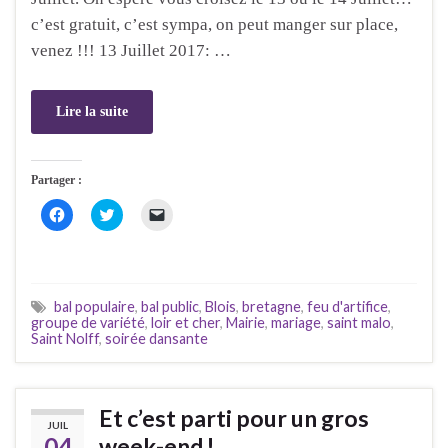
c’est gratuit, c’est sympa, on peut manger sur place,
venez !!! 13 Juillet 2017: …
Lire la suite
Partager :
C
C
C
l
l
l
i
i
i
q
q
q
u
u
u
e
e
e
z
z
r
p
p
p
bal populaire
,
bal public
,
Blois
,
bretagne
,
feu d'artifice
,
o
o
o
groupe de variété
,
loir et cher
,
Mairie
,
mariage
,
saint malo
,
u
u
u
Saint Nolff
,
soirée dansante
r
r
r
p
p
e
a
a
n
r
r
v
t
t
o
a
a
y
Et c’est parti pour un gros
g
g
e
JUIL
e
e
r
04
week-end !
r
r
u