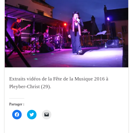
Extraits vidéos de la Fête de la Musique 2016 à
Pleyber-Christ (29).
Partager :
C
C
C
l
l
l
i
i
i
q
q
q
u
u
u