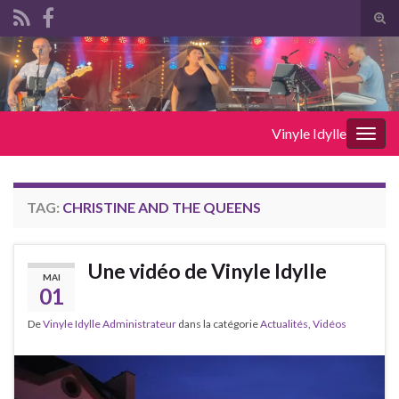
Tog
sear
Search for:
for
Vinyle Idylle
Togg
navig
TAG:
CHRISTINE AND THE QUEENS
Une vidéo de Vinyle Idylle
MAI
01
De
Vinyle Idylle Administrateur
dans la catégorie
Actualités
,
Vidéos