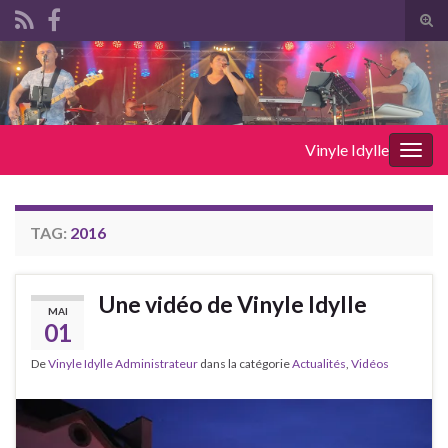
Tog
sear
Search for:
for
Vinyle Idylle
Togg
navig
TAG:
2016
Une vidéo de Vinyle Idylle
MAI
01
De
Vinyle Idylle Administrateur
dans la catégorie
Actualités
,
Vidéos