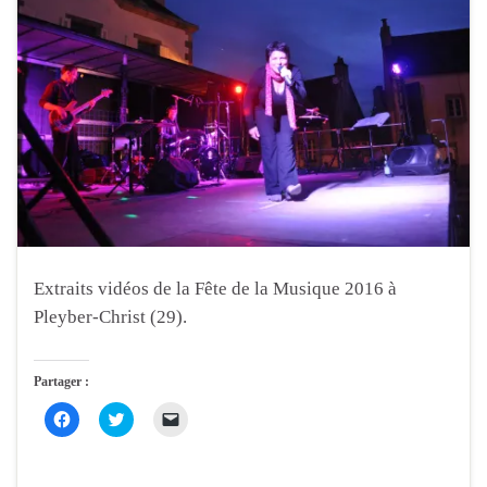
Extraits vidéos de la Fête de la Musique 2016 à
Pleyber-Christ (29).
Partager :
C
C
C
l
l
l
i
i
i
q
q
q
u
u
u