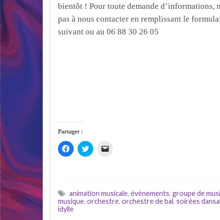
bientôt ! Pour toute demande d’informations, 
pas à nous contacter en remplissant le formula
suivant ou au 06 88 30 26 05
Partager :
C
C
C
l
l
l
i
i
i
q
q
q
u
u
u
e
e
e
z
z
r
p
p
p
animation musicale
,
événements
,
groupe de mus
o
o
o
musique
,
orchestre
,
orchestre de bal
,
soirées dans
u
u
u
idylle
r
r
r
p
p
e