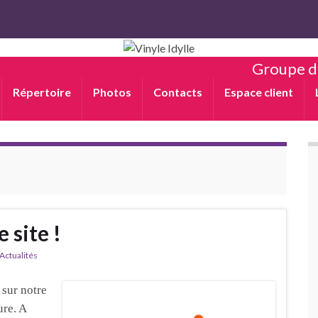
Groupe d
Répertoire
Photos
Contacts
Espace client
 site !
Actualités
sur notre
ure. A