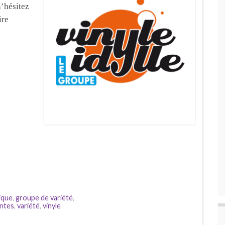
n’hésitez
ire
ique
,
groupe de variété
,
antes
,
variété
,
vinyle