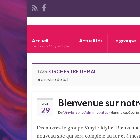
Accueil
Actualités
Le groupe
Le groupe Vinyle Idylle
TAG:
ORCHESTRE DE BAL
orchestre de bal
Bienvenue sur notre
OCT
29
De
Vinyle Idylle Administrateur
dans la catégorie
Découvrez le groupe Vinyle Idylle. Bienvenue 
nouveau site qui sera complété au fur et à mes