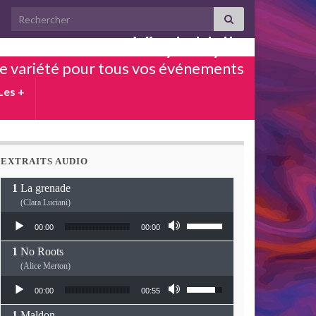
Search for:
Vinyle Idylle
e variété pour tous vos événements
Les +
EXTRAITS AUDIO
La grenade
(Clara Luciani)
Lecteur audio
Utilisez les flèches haut
00:00
00:00
No Roots
(Alice Merton)
Lecteur audio
Utilisez les flèches haut
00:00
00:55
Maldon