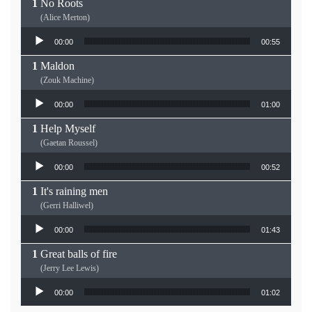
No Roots
(Alice Merton)
Lecteur audio
00:00
00:55
Maldon
(Zouk Machine)
Lecteur audio
00:00
01:00
Help Myself
(Gaetan Roussel)
Lecteur audio
00:00
00:52
It's raining men
(Gerri Halliwel)
Lecteur audio
00:00
01:43
Great balls of fire
(Jerry Lee Lewis)
Lecteur audio
00:00
01:02