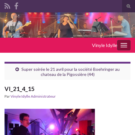
Tog
sear
Search for:
for
Vinyle Idylle
Togg
navig
Super soirée le 21 avril pour la société Boehringer au
chateau de la Pigossière (44)
VI_21_4_15
Par
Vinyle Idylle Administrateur