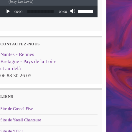
(Jerry Lee Lewis)
Lecteur audio
Utilisez les flèches haut
00:00
00:00
CONTACTEZ-NOUS
Nantes - Rennes
Bretagne - Pays de la Loire
et au-delà
06 88 30 26 05
LIENS
Site de Gospel Five
Site de Yaeell Chanteuse
Site de YEP !