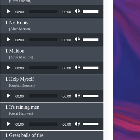
(Clara Luciani)
Lecteur audio
Utilisez les flèches haut
00:00
00:00
No Roots
(Alice Merton)
Lecteur audio
Utilisez les flèches haut
00:00
00:00
Maldon
(Zouk Machine)
Lecteur audio
Utilisez les flèches haut
00:00
00:00
Help Myself
(Gaetan Roussel)
Lecteur audio
Utilisez les flèches haut
00:00
00:00
It's raining men
(Gerri Halliwel)
Lecteur audio
Utilisez les flèches haut
00:00
00:00
Great balls of fire