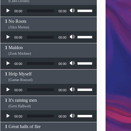
(Clara Luciani)
Lecteur audio
Utilisez les flèches haut
00:00
00:00
No Roots
(Alice Merton)
Lecteur audio
Utilisez les flèches haut
00:00
00:00
Maldon
(Zouk Machine)
Lecteur audio
Utilisez les flèches haut
00:00
00:00
Help Myself
(Gaetan Roussel)
Lecteur audio
Utilisez les flèches haut
00:00
00:00
It's raining men
(Gerri Halliwel)
Lecteur audio
Utilisez les flèches haut
00:00
00:00
Great balls of fire