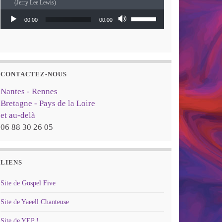
(Jerry Lee Lewis)
Lecteur audio
Utilisez les flèches haut
00:00
00:00
CONTACTEZ-NOUS
Nantes - Rennes
Bretagne - Pays de la Loire
et au-delà
06 88 30 26 05
LIENS
Site de Gospel Five
Site de Yaeell Chanteuse
Site de YEP !