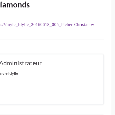
_Diamonds
ias/Vinyle_Idylle_20160618_005_Pleber-Christ.mov
e Administrateur
nyle Idylle