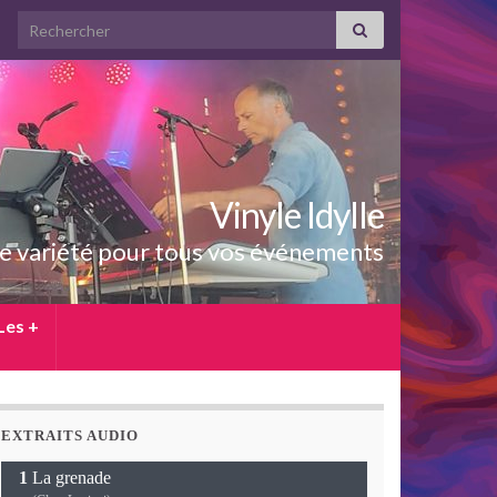
Search for:
Vinyle Idylle
e variété pour tous vos événements
Les +
EXTRAITS AUDIO
La grenade