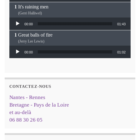
It's raining men
(Gerri Halliwel)
Lecteur audio
00:00
01:43
Great balls of fire
(Jerry Lee Lewis)
Lecteur audio
00:00
01:02
CONTACTEZ-NOUS
Nantes - Rennes
Bretagne - Pays de la Loire
et au-delà
06 88 30 26 05