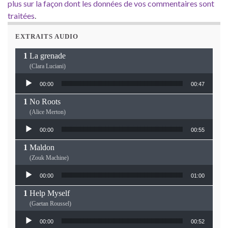
plus sur la façon dont les données de vos commentaires sont
traitées
.
EXTRAITS AUDIO
La grenade
(Clara Luciani)
Lecteur audio
00:00
00:47
No Roots
(Alice Merton)
Lecteur audio
00:00
00:55
Maldon
(Zouk Machine)
Lecteur audio
00:00
01:00
Help Myself
(Gaetan Roussel)
Lecteur audio
00:00
00:52