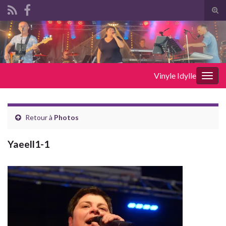
Tog
sear
Search for:
for
Vinyle Idylle
Togg
navig
Retour à
Photos
Yaeell1-1