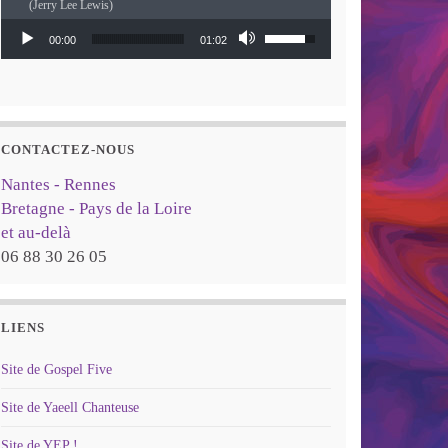
(Jerry Lee Lewis)
Lecteur audio
Utilisez les flèches haut
00:00
01:02
CONTACTEZ-NOUS
Nantes - Rennes
Bretagne - Pays de la Loire
et au-delà
06 88 30 26 05
LIENS
Site de Gospel Five
Site de Yaeell Chanteuse
Site de YEP !