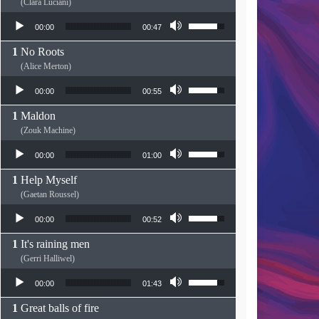
(Clara Luciani)
Lecteur audio
Utilisez les flèches haut
00:00
00:47
No Roots
(Alice Merton)
Lecteur audio
Utilisez les flèches haut
00:00
00:55
Maldon
(Zouk Machine)
Lecteur audio
Utilisez les flèches haut
00:00
01:00
Help Myself
(Gaetan Roussel)
Lecteur audio
Utilisez les flèches haut
00:00
00:52
It's raining men
(Gerri Halliwel)
Lecteur audio
Utilisez les flèches haut
00:00
01:43
Great balls of fire