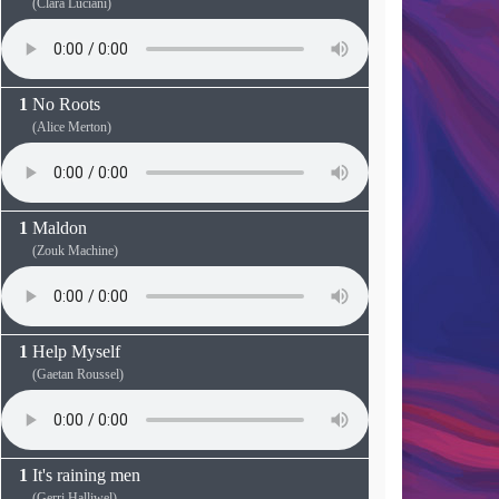
(Clara Luciani)
No Roots
(Alice Merton)
Maldon
(Zouk Machine)
Help Myself
(Gaetan Roussel)
It's raining men
(Gerri Halliwel)