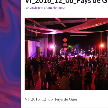
VI_2016_12_06_Pays de G
Par
Vinyle Idylle Administrateur
VI_2016_12_06_Pays de Guer