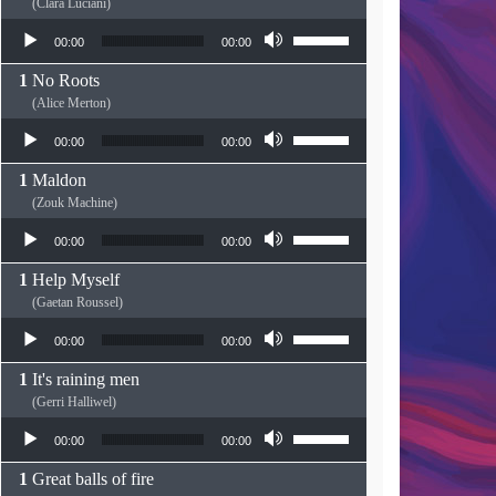
(Clara Luciani)
Lecteur audio
Utilisez les flèches haut
00:00
00:00
No Roots
(Alice Merton)
Lecteur audio
Utilisez les flèches haut
00:00
00:00
Maldon
(Zouk Machine)
Lecteur audio
Utilisez les flèches haut
00:00
00:00
Help Myself
(Gaetan Roussel)
Lecteur audio
Utilisez les flèches haut
00:00
00:00
It's raining men
(Gerri Halliwel)
Lecteur audio
Utilisez les flèches haut
00:00
00:00
Great balls of fire