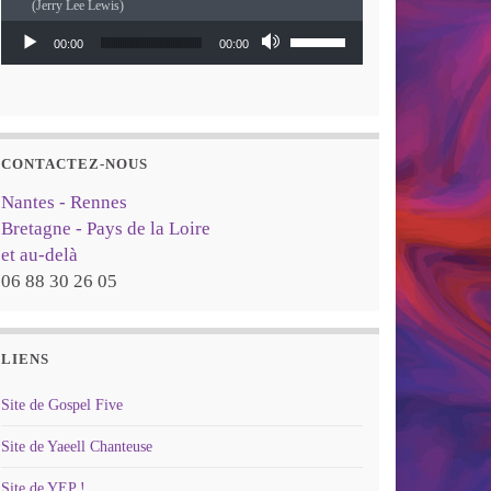
(Jerry Lee Lewis)
Lecteur audio
Utilisez les flèches haut
00:00
00:00
CONTACTEZ-NOUS
Nantes - Rennes
Bretagne - Pays de la Loire
et au-delà
06 88 30 26 05
LIENS
Site de Gospel Five
Site de Yaeell Chanteuse
Site de YEP !