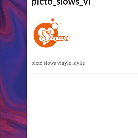
picto_slows_vi
picto slows vinyle idylle