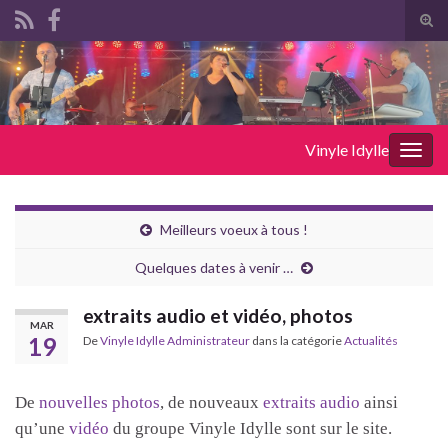
Tog
sear
Search for:
for
Vinyle Idylle
Togg
navig
Meilleurs voeux à tous !
Quelques dates à venir …
extraits audio et vidéo, photos
MAR
19
De
Vinyle Idylle Administrateur
dans la catégorie
Actualités
De
nouvelles photos
, de nouveaux
extraits audio
ainsi
qu’une
vidéo
du groupe Vinyle Idylle sont sur le site.