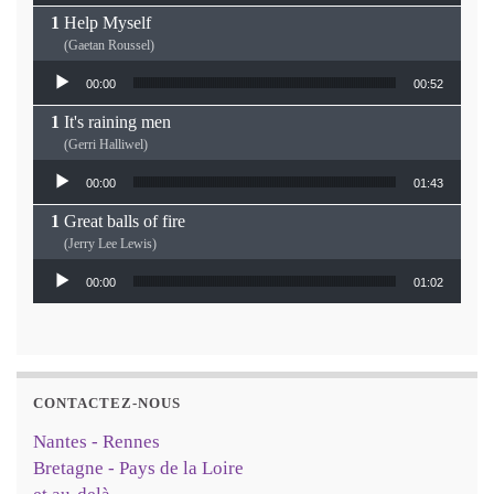
n
Help Myself
ê
t
(Gaetan Roussel)
r
e
Lecteur audio
)
00:00
00:52
It's raining men
(Gerri Halliwel)
Lecteur audio
00:00
01:43
Great balls of fire
(Jerry Lee Lewis)
Lecteur audio
00:00
01:02
CONTACTEZ-NOUS
Nantes - Rennes
Bretagne - Pays de la Loire