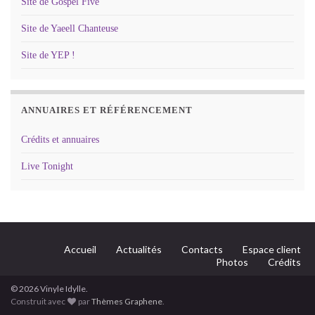
Site de Gospel Five
Site de Yaeell Chanteuse
Site de YEP !
ANNUAIRES ET RÉFÉRENCEMENT
Crédits et annuaires
Live Tonight
Accueil
Actualités
Contacts
Espace client
Photos
Crédits
© 2026 Vinyle Idylle.
Construit avec
par
Thèmes Graphene
.