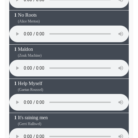
e
l
n
l
l
s
l
e
u
e
f
n
No Roots
f
e
e
e
n
n
(Alice Merton)
n
ê
o
ê
t
u
t
r
v
r
e
e
e
)
l
)
l
e
Maldon
f
(Zouk Machine)
e
n
ê
t
r
e
)
Help Myself
(Gaetan Roussel)
It's raining men
(Gerri Halliwel)